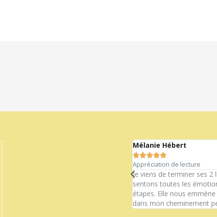
Mélanie Hébert





Appréciation de lecture
t un exemple parfait…Merci!
Je viens de terminer ses 2 
sentons toutes les émotion
étapes. Elle nous emmène su
dans mon cheminement pe