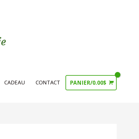
ie
CADEAU
CONTACT
PANIER/
0.00
$