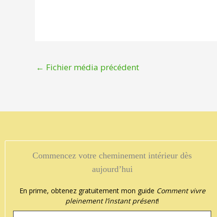
←
Fichier média précédent
ichel Harrisson
Commencez votre cheminement intérieur dès




 dit t'on pas….Que les yeux sont le miroir de l'âme…! Chantale en es
aujourd’hui
En prime, obtenez gratuitement mon guide
Comment vivre
pleinement l’instant présent
!