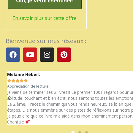
En savoir plus sur cette offre.
Bienvenue sur mes réseaux :
F
Y
I
P
a
o
n
i
c
u
s
n
e
t
t
t
Mélanie Hébert
b
u
a
e





o
b
g
r
Appréciation de lecture
n
o
e
r
e
Je viens de terminer ses 2 livres!!! Le premier 1001 regards pour 
solitude, touchant et bien écrit, nous sentons toutes les émotions
k
a
s
Le 2 ème, Tracez le chemin qui vous rends heureux, se lit en que
m
t
étapes. Elle nous emmène sur des pistes de réflexions sur notre p
je peux dire que ce livre m'a aidé dans mon cheminement personn
Chantale