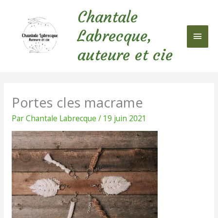
Aller
Chantale
au
Men
contenu
Labrecque,
princ
auteure et cie
Portes cles macrame
Par
Chantale Labrecque
/
19 juin 2021