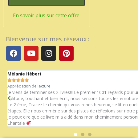
En savoir plus sur cette offre.
Bienvenue sur mes réseaux :
F
Y
I
P
a
o
n
i
c
u
s
n
e
t
t
t
Mélanie Hébert
b
u
a
e





o
b
g
r
Appréciation de lecture
n
o
e
r
e
Je viens de terminer ses 2 livres!!! Le premier 1001 regards pour 
solitude, touchant et bien écrit, nous sentons toutes les émotions
k
a
s
Le 2 ème, Tracez le chemin qui vous rends heureux, se lit en que
m
t
étapes. Elle nous emmène sur des pistes de réflexions sur notre p
je peux dire que ce livre m'a aidé dans mon cheminement personn
Chantale