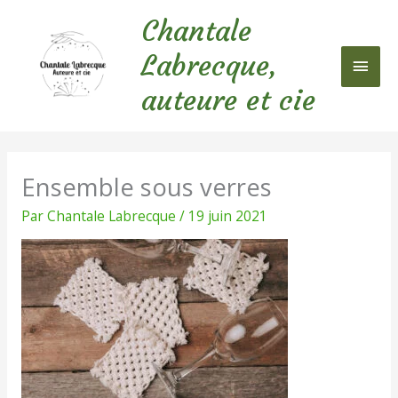
Aller
Chantale
au
Men
contenu
Labrecque,
princ
auteure et cie
Ensemble sous verres
Par
Chantale Labrecque
/
19 juin 2021