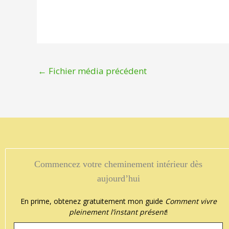
←
Fichier média précédent
ichel Harrisson
Commencez votre cheminement intérieur dès




 dit t'on pas….Que les yeux sont le miroir de l'âme…! Chantale en es
aujourd’hui
En prime, obtenez gratuitement mon guide
Comment vivre
pleinement l’instant présent
!