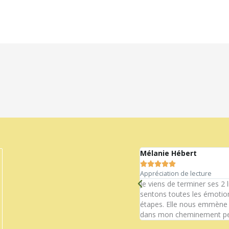
Mélanie Hébert





Appréciation de lecture
t un exemple parfait…Merci!
Je viens de terminer ses 2 
sentons toutes les émotion
étapes. Elle nous emmène su
dans mon cheminement pe