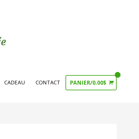
ie
CADEAU
CONTACT
PANIER/
0.00
$