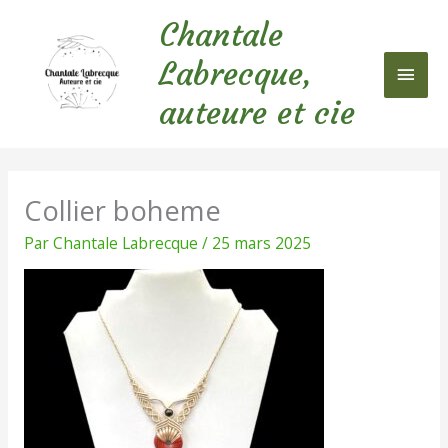
Aller
Chantale
au
Men
contenu
Labrecque,
princ
auteure et cie
Collier boheme
Par
Chantale Labrecque
/
25 mars 2025