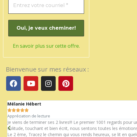
En savoir plus sur cette offre.
Bienvenue sur mes réseaux :
F
Y
I
P
a
o
n
i
c
u
s
n
e
t
t
t
Mélanie Hébert
b
u
a
e





o
b
g
r
Appréciation de lecture
n
o
e
r
e
Je viens de terminer ses 2 livres!!! Le premier 1001 regards pour 
solitude, touchant et bien écrit, nous sentons toutes les émotions
k
a
s
Le 2 ème, Tracez le chemin qui vous rends heureux, se lit en que