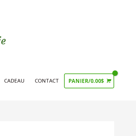
ie
CADEAU
CONTACT
PANIER/
0.00
$