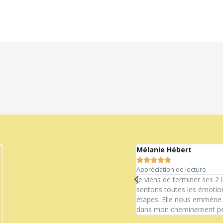
Mélanie Hébert





Appréciation de lecture
t un exemple parfait…Merci!
Je viens de terminer ses 2 
sentons toutes les émotion
étapes. Elle nous emmène su
dans mon cheminement pe