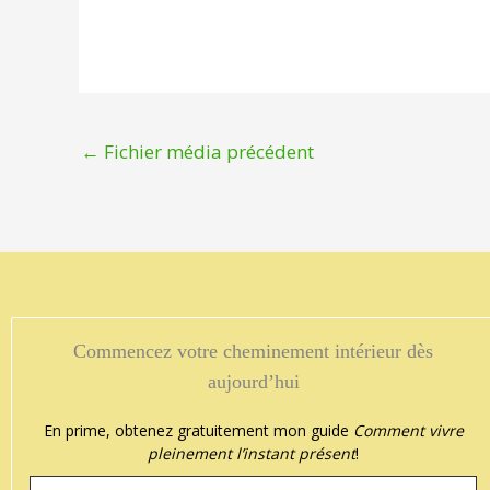
←
Fichier média précédent
ichel Harrisson
Commencez votre cheminement intérieur dès




 dit t'on pas….Que les yeux sont le miroir de l'âme…! Chantale en es
aujourd’hui
En prime, obtenez gratuitement mon guide
Comment vivre
pleinement l’instant présent
!