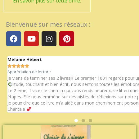
En savoir plus sur cette offre.
Bienvenue sur mes réseaux :
F
Y
I
P
a
o
n
i
c
u
s
n
e
t
t
t
Mélanie Hébert
b
u
a
e





o
b
g
r
Appréciation de lecture
n
o
e
r
e
Je viens de terminer ses 2 livres!!! Le premier 1001 regards pour 
solitude, touchant et bien écrit, nous sentons toutes les émotions
k
a
s
Le 2 ème, Tracez le chemin qui vous rends heureux, se lit en que
m
t
étapes. Elle nous emmène sur des pistes de réflexions sur notre p
je peux dire que ce livre m'a aidé dans mon cheminement personn
Chantale