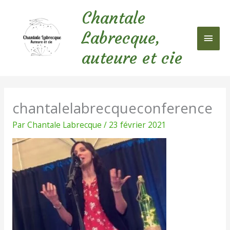
Aller
Chantale
au
Men
contenu
Labrecque,
princ
auteure et cie
chantalelabrecqueconference
Par
Chantale Labrecque
/
23 février 2021