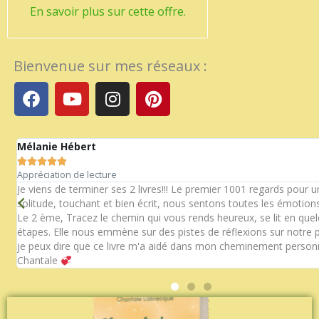
En savoir plus sur cette offre.
Bienvenue sur mes réseaux :
F
Y
I
P
a
o
n
i
c
u
s
n
e
t
t
t
Mélanie Hébert
b
u
a
e





o
b
g
r
Appréciation de lecture
n
o
e
r
e
Je viens de terminer ses 2 livres!!! Le premier 1001 regards pour 
solitude, touchant et bien écrit, nous sentons toutes les émotions
k
a
s
Le 2 ème, Tracez le chemin qui vous rends heureux, se lit en que
m
t
étapes. Elle nous emmène sur des pistes de réflexions sur notre p
je peux dire que ce livre m'a aidé dans mon cheminement personn
Chantale