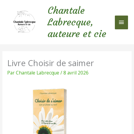
Aller
Chantale
au
Men
contenu
Labrecque,
princ
auteure et cie
Livre Choisir de saimer
Par
Chantale Labrecque
/
8 avril 2026