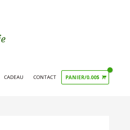
ie
CADEAU
CONTACT
PANIER/
0.00
$