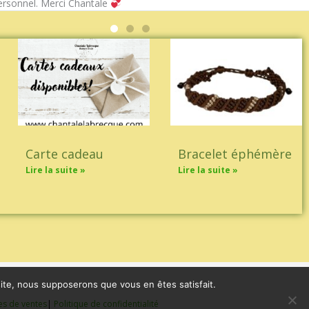
rsonnel. Merci Chantale
Carte cadeau
Bracelet éphémère
Lire la suite »
Lire la suite »
 site, nous supposerons que vous en êtes satisfait.
es de ventes
|
Politique de confidentialité