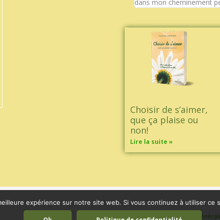
dans mon cheminement pe
Choisir de s’aimer,
que ça plaise ou
non!
Lire la suite »
eilleure expérience sur notre site web. Si vous continuez à utiliser ce
Mentions légales
|
Conditions général
Ok
Politique de confidentialité