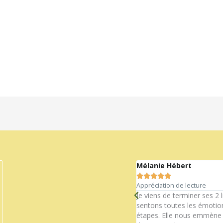
Mélanie Hébert





Appréciation de lecture
t un exemple parfait…Merci!
Je viens de terminer ses 2 
sentons toutes les émotion
étapes. Elle nous emmène su