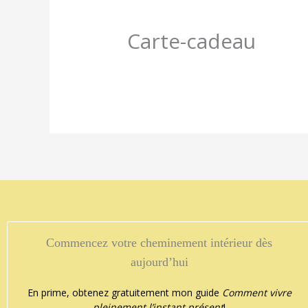
Carte-cadeau
ichel Harrisson
Commencez votre cheminement intérieur dès




 dit t'on pas….Que les yeux sont le miroir de l'âme…! Chantale en es
aujourd’hui
En prime, obtenez gratuitement mon guide
Comment vivre
pleinement l’instant présent
!