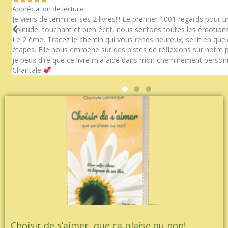
o
b
g
r
Appréciation de lecture
n
o
e
r
e
Je viens de terminer ses 2 livres!!! Le premier 1001 regards pour 
solitude, touchant et bien écrit, nous sentons toutes les émotions
k
a
s
Le 2 ème, Tracez le chemin qui vous rends heureux, se lit en que
m
t
étapes. Elle nous emmène sur des pistes de réflexions sur notre p
je peux dire que ce livre m'a aidé dans mon cheminement personn
Chantale
Choisir de s’aimer, que ça plaise ou non!