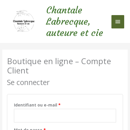
Aller
Chantale
au
Men
contenu
Labrecque,
princ
auteure et cie
Obligatoire
Obligatoire
Boutique en ligne – Compte
Client
Se connecter
Identifiant ou e-mail
*
Mot de passe
*