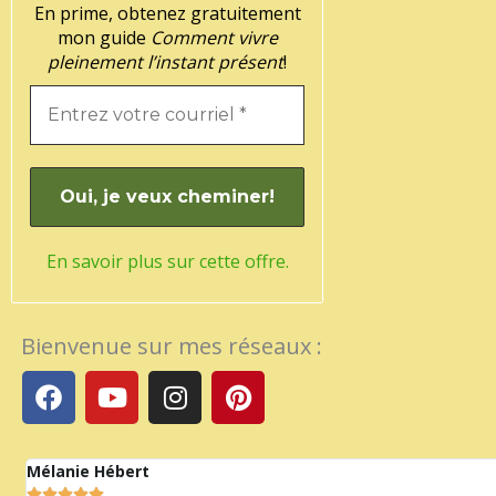
En prime, obtenez gratuitement
mon guide
Comment vivre
pleinement l’instant présent
!
En savoir plus sur cette offre.
Bienvenue sur mes réseaux :
F
Y
I
P
a
o
n
i
c
u
s
n
e
t
t
t
Mélanie Hébert
b
u
a
e




