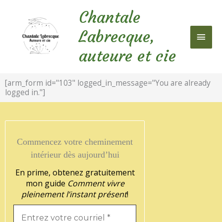
Aller
Chantale
au
Men
contenu
Labrecque,
princ
auteure et cie
[arm_form id="103" logged_in_message="You are already
logged in."]
Commencez votre cheminement
intérieur dès aujourd’hui
En prime, obtenez gratuitement
mon guide
Comment vivre
pleinement l’instant présent
!