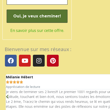
En savoir plus sur cette offre.
Bienvenue sur mes réseaux :
F
Y
I
P
a
o
n
i
c
u
s
n
e
t
t
t
Mélanie Hébert
b
u
a
e





o
b
g
r
Appréciation de lecture
n
o
e
r
e
Je viens de terminer ses 2 livres!!! Le premier 1001 regards pour 
solitude, touchant et bien écrit, nous sentons toutes les émotions
k
a
s
Le 2 ème, Tracez le chemin qui vous rends heureux, se lit en que
m
t
étapes. Elle nous emmène sur des pistes de réflexions sur notre p