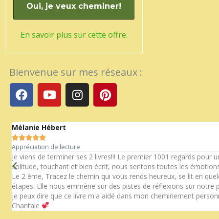
En savoir plus sur cette offre.
Bienvenue sur mes réseaux :
F
Y
I
P
a
o
n
i
c
u
s
n
e
t
t
t
Mélanie Hébert
b
u
a
e





o
b
g
r
Appréciation de lecture
n
o
e
r
e
Je viens de terminer ses 2 livres!!! Le premier 1001 regards pour 
solitude, touchant et bien écrit, nous sentons toutes les émotions
k
a
s
Le 2 ème, Tracez le chemin qui vous rends heureux, se lit en que
m
t
étapes. Elle nous emmène sur des pistes de réflexions sur notre p
je peux dire que ce livre m'a aidé dans mon cheminement personn
Chantale