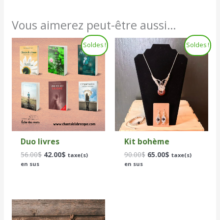
Vous aimerez peut-être aussi…
Le
Le
Le
Le
Soldes !
Soldes !
prix
prix
prix
prix
initial
actuel
initial
actuel
était :
est :
était :
est :
56.00$.
42.00$.
90.00$.
65.00$.
Duo livres
Kit bohème
56.00
$
42.00
$
90.00
$
65.00
$
taxe(s)
taxe(s)
en sus
en sus