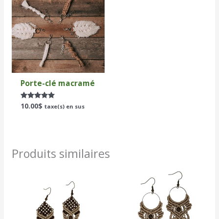
Porte-clé macramé
10.00
$
Note
taxe(s) en sus
5.00
sur 5
Produits similaires