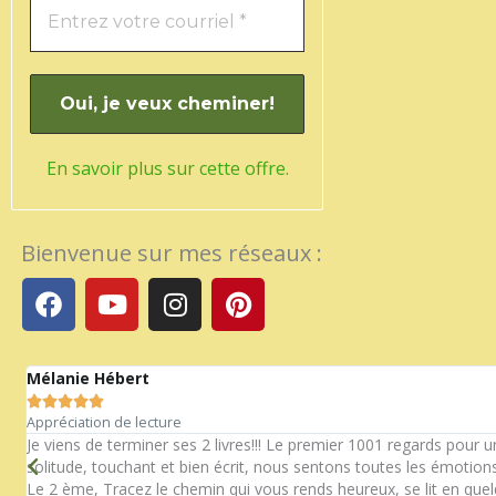
En savoir plus sur cette offre.
Bienvenue sur mes réseaux :
F
Y
I
P
a
o
n
i
c
u
s
n
e
t
t
t
Mélanie Hébert
b
u
a
e





o
b
g
r
Appréciation de lecture
n
o
e
r
e
Je viens de terminer ses 2 livres!!! Le premier 1001 regards pour 
solitude, touchant et bien écrit, nous sentons toutes les émotions
k
a
s
Le 2 ème, Tracez le chemin qui vous rends heureux, se lit en que