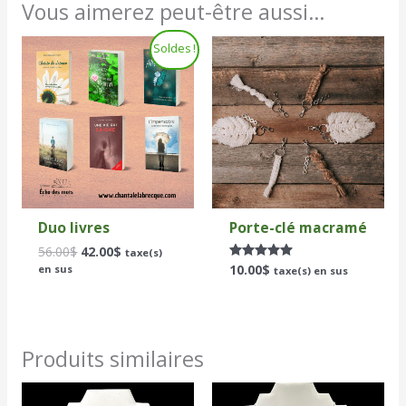
Vous aimerez peut-être aussi…
Le
Le
Soldes !
prix
prix
initial
actuel
était :
est :
56.00$.
42.00$.
Duo livres
Porte-clé macramé
56.00
$
42.00
$
taxe(s)
10.00
$
Note
en sus
taxe(s) en sus
5.00
sur 5
Produits similaires